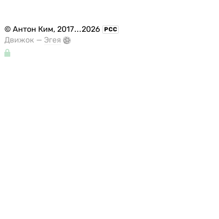
©
Антон Ким
, 2017
...
2026
РСС
Движок —
Эгея